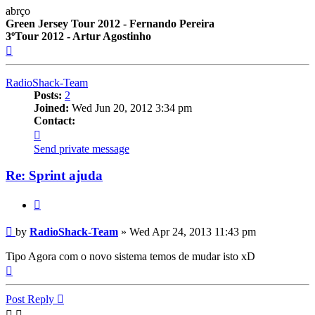
abrço
Green Jersey Tour 2012 - Fernando Pereira
3ºTour 2012 - Artur Agostinho
Top
RadioShack-Team
Posts:
2
Joined:
Wed Jun 20, 2012 3:34 pm
Contact:
Contact
RadioShack-
Send private message
Team
Re: Sprint ajuda
Quote
Post
by
RadioShack-Team
»
Wed Apr 24, 2013 11:43 pm
Tipo Agora com o novo sistema temos de mudar isto xD
Top
Post Reply