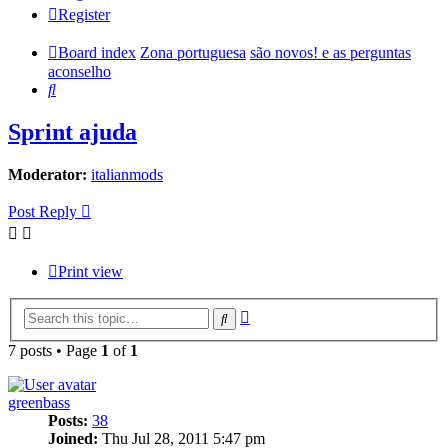
Register
Board index
Zona portuguesa
são novos! e as perguntas
aconselho
Search
Sprint ajuda
Moderator:
italianmods
Post Reply
Print view
Advanced
Search
search
7 posts • Page
1
of
1
greenbass
Posts:
38
Joined:
Thu Jul 28, 2011 5:47 pm