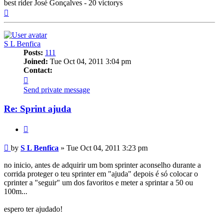
best rider José Gonçalves - 20 victorys
Top
S L Benfica
Posts:
111
Joined:
Tue Oct 04, 2011 3:04 pm
Contact:
Contact
S
Send private message
L
Benfica
Re: Sprint ajuda
Quote
Post
by
S L Benfica
»
Tue Oct 04, 2011 3:23 pm
no inicio, antes de adquirir um bom sprinter aconselho durante a
corrida proteger o teu sprinter em "ajuda" depois é só colocar o
cprinter a "seguir" um dos favoritos e meter a sprintar a 50 ou
100m...
espero ter ajudado!