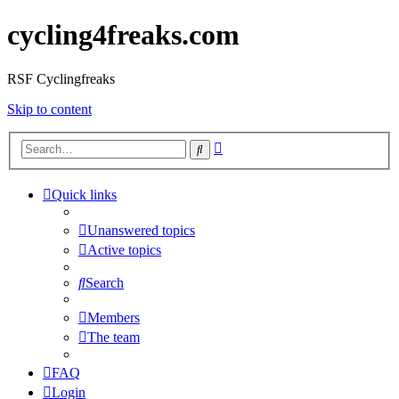
cycling4freaks.com
RSF Cyclingfreaks
Skip to content
Advanced
Search
search
Quick links
Unanswered topics
Active topics
Search
Members
The team
FAQ
Login