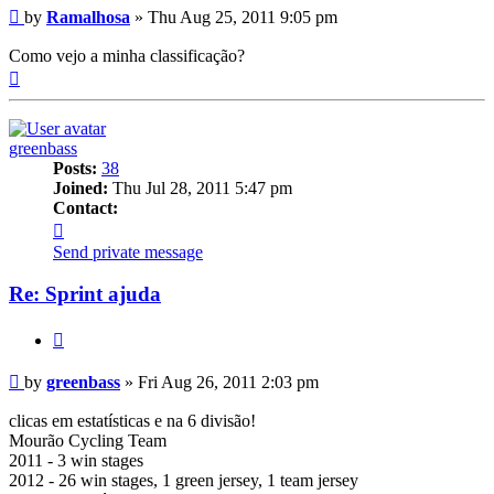
Post
by
Ramalhosa
»
Thu Aug 25, 2011 9:05 pm
Como vejo a minha classificação?
Top
greenbass
Posts:
38
Joined:
Thu Jul 28, 2011 5:47 pm
Contact:
Contact
greenbass
Send private message
Re: Sprint ajuda
Quote
Post
by
greenbass
»
Fri Aug 26, 2011 2:03 pm
clicas em estatísticas e na 6 divisão!
Mourão Cycling Team
2011 - 3 win stages
2012 - 26 win stages, 1 green jersey, 1 team jersey