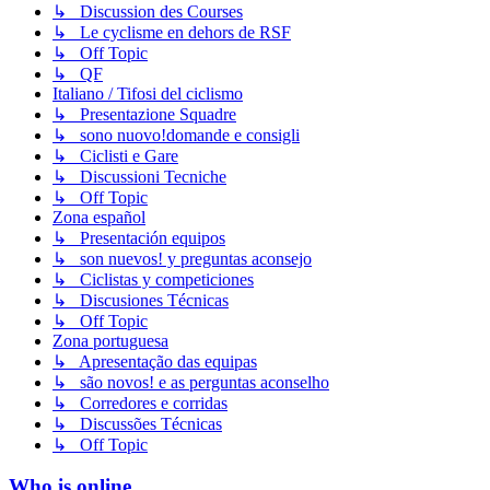
↳ Discussion des Courses
↳ Le cyclisme en dehors de RSF
↳ Off Topic
↳ QF
Italiano / Tifosi del ciclismo
↳ Presentazione Squadre
↳ sono nuovo!domande e consigli
↳ Ciclisti e Gare
↳ Discussioni Tecniche
↳ Off Topic
Zona español
↳ Presentación equipos
↳ son nuevos! y preguntas aconsejo
↳ Ciclistas y competiciones
↳ Discusiones Técnicas
↳ Off Topic
Zona portuguesa
↳ Apresentação das equipas
↳ são novos! e as perguntas aconselho
↳ Corredores e corridas
↳ Discussões Técnicas
↳ Off Topic
Who is online