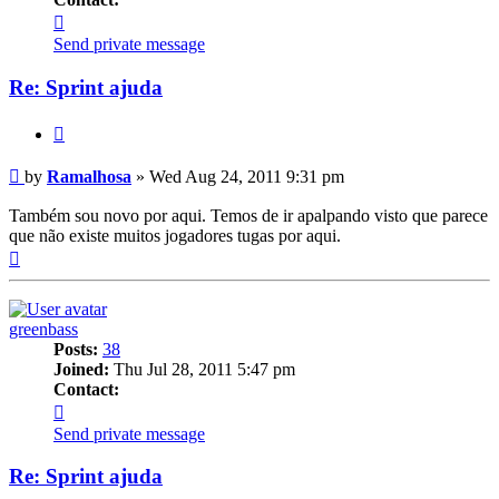
Contact
Ramalhosa
Send private message
Re: Sprint ajuda
Quote
Post
by
Ramalhosa
»
Wed Aug 24, 2011 9:31 pm
Também sou novo por aqui. Temos de ir apalpando visto que parece
que não existe muitos jogadores tugas por aqui.
Top
greenbass
Posts:
38
Joined:
Thu Jul 28, 2011 5:47 pm
Contact:
Contact
greenbass
Send private message
Re: Sprint ajuda