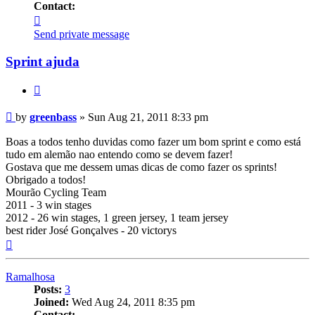
Contact:
Contact
greenbass
Send private message
Sprint ajuda
Quote
Post
by
greenbass
»
Sun Aug 21, 2011 8:33 pm
Boas a todos tenho duvidas como fazer um bom sprint e como está
tudo em alemão nao entendo como se devem fazer!
Gostava que me dessem umas dicas de como fazer os sprints!
Obrigado a todos!
Mourão Cycling Team
2011 - 3 win stages
2012 - 26 win stages, 1 green jersey, 1 team jersey
best rider José Gonçalves - 20 victorys
Top
Ramalhosa
Posts:
3
Joined:
Wed Aug 24, 2011 8:35 pm
Contact: