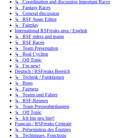
↳ Coordination and discussion important Races
↳ Fantasy Races
↳ General discussion
↳ RSF Stage Editor
↳ Fairplay
International RSFreaks area / English
↳ RSF riders and teams
↳ RSF Races
↳ Team Presentation
↳ Real Cycling
↳ Off Topic
↳ I´m new!
Deutsch / RSFreaks Bereich
↳ Technik / Funktionen
↳ Bugs
↳ Fairness
↳ Teams und Fahrer
↳ RSF-Rennen
↳ Team Presseabteilungen
↳ Off Topic
↳ Ich bin neu hier!
Francais / RSFreaks Centrale
↳ Présentation des Équipes
↳ Techniques, Fonctions