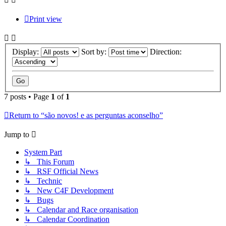
Print view
Display:
Sort by:
Direction:
7 posts • Page
1
of
1
Return to “são novos! e as perguntas aconselho”
Jump to
System Part
↳ This Forum
↳ RSF Official News
↳ Technic
↳ New C4F Development
↳ Bugs
↳ Calendar and Race organisation
↳ Calendar Coordination