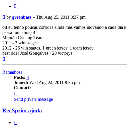
Quote
Post
by
greenbass
»
Thu Aug 25, 2011 3:37 pm
oi! eu tenho poucas corridas ainda mas vamos inovando a cada dia k
passa! um abraço!
Mourão Cycling Team
2011 - 3 win stages
2012 - 26 win stages, 1 green jersey, 1 team jersey
best rider José Gonçalves - 20 victorys
Top
Ramalhosa
Posts:
3
Joined:
Wed Aug 24, 2011 8:35 pm
Contact:
Contact
Ramalhosa
Send private message
Re: Sprint ajuda
Quote