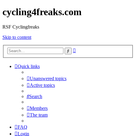
cycling4freaks.com
RSF Cyclingfreaks
Skip to content
Advanced
Search
search
Quick links
Unanswered topics
Active topics
Search
Members
The team
FAQ
Login