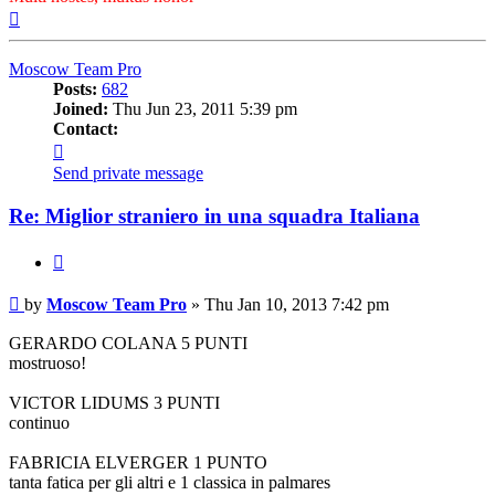
Top
Moscow Team Pro
Posts:
682
Joined:
Thu Jun 23, 2011 5:39 pm
Contact:
Contact
Moscow
Send private message
Team
Pro
Re: Miglior straniero in una squadra Italiana
Quote
Post
by
Moscow Team Pro
»
Thu Jan 10, 2013 7:42 pm
GERARDO COLANA 5 PUNTI
mostruoso!
VICTOR LIDUMS 3 PUNTI
continuo
FABRICIA ELVERGER 1 PUNTO
tanta fatica per gli altri e 1 classica in palmares