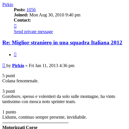
Pirkio
Posts:
1056
Joined:
Mon Aug 30, 2010 9:40 pm
Contact:
Contact
Pirkio
Send private message
Re: Miglior straniero in una squadra Italiana 2012
Quote
Post
by
Pirkio
»
Fri Jan 11, 2013 4:36 pm
5 punti
Colana fenomenale.
3 punti
Gorobsov, spesso e volentieri da solo sulle montagne, ha vinto
tantissimo con mosca noto sprinter team.
1 punto
Lidums, continuo sempre presente, invidiabile.
----------------------------------------------
Motorizzati Corse