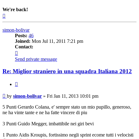
We're back!
Top
simon-bolivar
Posts:
46
Joined:
Mon Jul 11, 2011 7:21 pm
Contact:
Contact
simon-
Send private message
bolivar
Re: Miglior straniero in una squadra Italiana 2012
Quote
Post
by
simon-bolivar
»
Fri Jan 11, 2013 10:01 pm
5 Punti Gerardo Colana, e' sempre stato un mio pupillo, generoso,
ne ha vinte tante e ne ha fatte vincere di piu
3 Punti Guido Megger, imbattibile nei giri bevi
1 Punto Aidis Kroupis, fortissimo negli sprint ecome tutti i velocisti