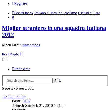
Register
Board index
Italiano / Tifosi del ciclismo
Ciclisti e Gare
Search
Miglior straniero in una squadra Italiana
2012
Moderator:
italianmods
Post Reply
Print view
Advanced
Search
search
6 posts • Page
1
of
1
auxilium torino
Posts:
3102
Joined:
Sun Feb 21, 2010 1:21 am
Contact: