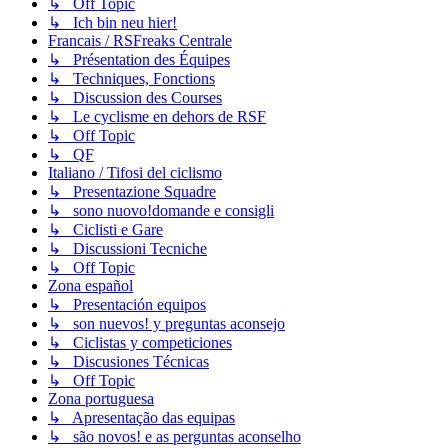
↳ Off Topic
↳ Ich bin neu hier!
Francais / RSFreaks Centrale
↳ Présentation des Équipes
↳ Techniques, Fonctions
↳ Discussion des Courses
↳ Le cyclisme en dehors de RSF
↳ Off Topic
↳ QF
Italiano / Tifosi del ciclismo
↳ Presentazione Squadre
↳ sono nuovo!domande e consigli
↳ Ciclisti e Gare
↳ Discussioni Tecniche
↳ Off Topic
Zona español
↳ Presentación equipos
↳ son nuevos! y preguntas aconsejo
↳ Ciclistas y competiciones
↳ Discusiones Técnicas
↳ Off Topic
Zona portuguesa
↳ Apresentação das equipas
↳ são novos! e as perguntas aconselho