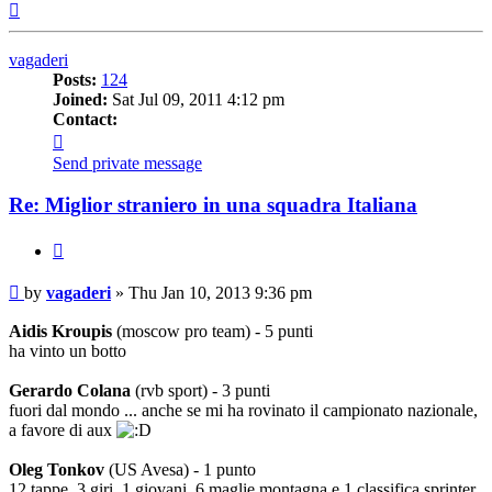
Top
vagaderi
Posts:
124
Joined:
Sat Jul 09, 2011 4:12 pm
Contact:
Contact
vagaderi
Send private message
Re: Miglior straniero in una squadra Italiana
Quote
Post
by
vagaderi
»
Thu Jan 10, 2013 9:36 pm
Aidis Kroupis
(moscow pro team) - 5 punti
ha vinto un botto
Gerardo Colana
(rvb sport) - 3 punti
fuori dal mondo ... anche se mi ha rovinato il campionato nazionale,
a favore di aux
Oleg Tonkov
(US Avesa) - 1 punto
12 tappe, 3 giri, 1 giovani, 6 maglie montagna e 1 classifica sprinter